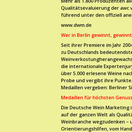
Mehr als 1.800 Produzenten all
Qualitätsevaluierung der awc v
führend unter den offiziell a
www.dwm.de
Wer in Berlin gewinnt, gewinn
Seit ihrer Premiere im Jahr 2
zu Deutschlands bedeutendste
Weinverkostungherangewachsen.
die internationale Expertenjur
über 5.000 erlesene Weine nac
Probe und vergibt ihre Punkt
Medaillen vergeben: Berliner Si
Medaillen für höchsten Genus
Die Deutsche Wein Marketing i
auf der ganzen Welt als Qualit
Weinbranche wegzudenken – un
Orientierungshilfen, vom Hande