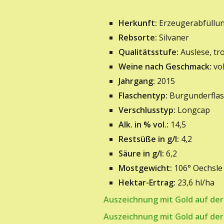
Herkunft:
Erzeugerabfüllun
Rebsorte:
Silvaner
Qualitätsstufe:
Auslese, tr
Weine nach Geschmack:
vol
Jahrgang:
2015
Flaschentyp:
Burgunderflas
Verschlusstyp:
Longcap
Alk. in % vol.:
14,5
Restsüße in g/l:
4,2
Säure in g/l:
6,2
Mostgewicht:
106° Oechsle
Hektar-Ertrag:
23,6 hl/ha
Auszeichnung mit Gold auf de
A
uszeichnung mit Gold auf der