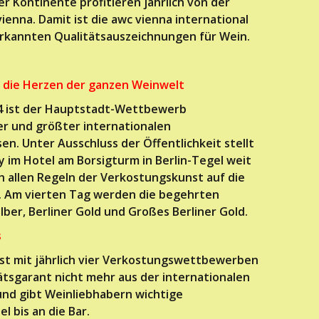
er Kontinente profitieren jährlich von der
ienna. Damit ist die awc vienna international
nerkannten Qualitätsauszeichnungen für Wein.
t die Herzen der ganzen Weinwelt
004 ist der Hauptstadt-Wettbewerb
r und größter internationalen
 Unter Ausschluss der Öffentlichkeit stellt
y im Hotel am Borsigturm in Berlin-Tegel weit
h allen Regeln der Verkostungskunst auf die
e. Am vierten Tag werden die begehrten
lber, Berliner Gold und Großes Berliner Gold.
s
st mit jährlich vier Verkostungswettbewerben
ätsgarant nicht mehr aus der internationalen
d gibt Weinliebhabern wichtige
l bis an die Bar.